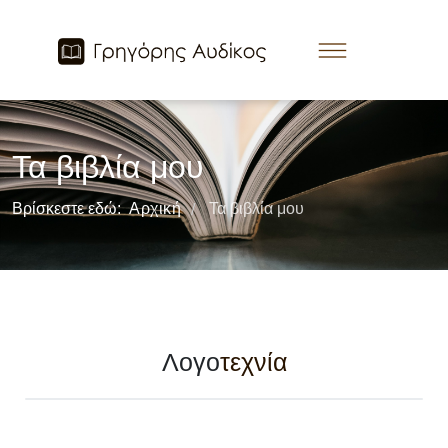
Τα βιβλία μου
Βρίσκεστε εδώ:
Αρχική
Τα βιβλία μου
/
Λογο
τεχνία