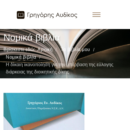
Νομικά βιβλία
Βρίσκεστε εδώ:
Αρχική
Τα βιβλία μου
/
/
Νομικά βιβλία
/
Η δίκαιη ικανοποίηση για την υπέρβαση της εύλογης
διάρκειας της διοικητικής δίκης