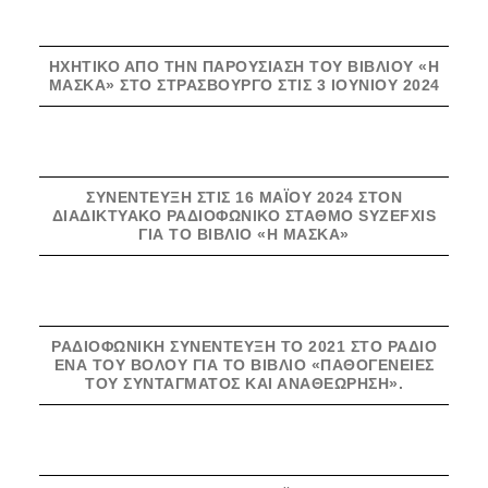
ΗΧΗΤΙΚΌ ΑΠΌ ΤΗΝ ΠΑΡΟΥΣΊΑΣΗ ΤΟΥ ΒΙΒΛΊΟΥ «Η
ΜΆΣΚΑ» ΣΤΟ ΣΤΡΑΣΒΟΎΡΓΟ ΣΤΙΣ 3 ΙΟΥΝΊΟΥ 2024
ΣΥΝΈΝΤΕΥΞΗ ΣΤΙΣ 16 ΜΆΪΟΥ 2024 ΣΤΟΝ
ΔΙΑΔΙΚΤΥΑΚΌ ΡΑΔΙΟΦΩΝΙΚΌ ΣΤΑΘΜΌ SYZEFXIS
ΓΙΑ ΤΟ ΒΙΒΛΊΟ «Η ΜΆΣΚΑ»
ΡΑΔΙΟΦΩΝΙΚΉ ΣΥΝΈΝΤΕΥΞΗ ΤΟ 2021 ΣΤΟ ΡΆΔΙΟ
ΈΝΑ ΤΟΥ ΒΌΛΟΥ ΓΙΑ ΤΟ ΒΙΒΛΊΟ «ΠΑΘΟΓΈΝΕΙΕΣ
ΤΟΥ ΣΥΝΤΆΓΜΑΤΟΣ ΚΑΙ ΑΝΑΘΕΏΡΗΣΗ».