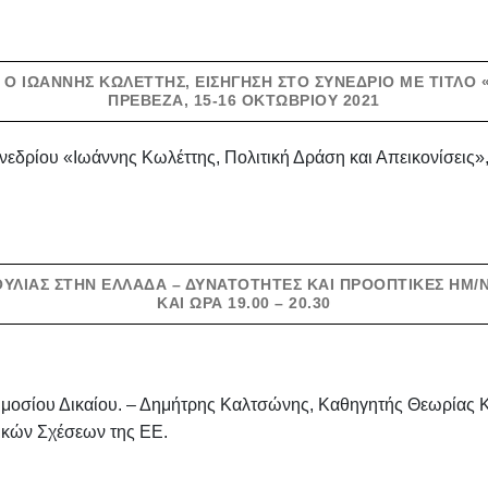
Ι Ο ΙΩΆΝΝΗΣ ΚΩΛΈΤΤΗΣ, ΕΙΣΉΓΗΣΗ ΣΤΟ ΣΥΝΈΔΡΙΟ ΜΕ ΤΊΤΛΟ
ΠΡΈΒΕΖΑ, 15-16 ΟΚΤΩΒΡΊΟΥ 2021
νεδρίου «Ιωάννης Κωλέττης, Πολιτική Δράση και Απεικονίσεις»
ΛΊΑΣ ΣΤΗΝ ΕΛΛΆΔΑ – ΔΥΝΑΤΌΤΗΤΕΣ ΚΑΙ ΠΡΟΟΠΤΙΚΈΣ ΗΜ/ΝΊ
ΚΑΙ ΏΡΑ 19.00 – 20.30
ημοσίου Δικαίου. – Δημήτρης Καλτσώνης, Καθηγητής Θεωρίας Κ
κών Σχέσεων της ΕΕ.