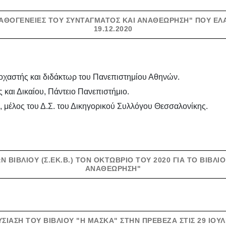
"ΠΑΘΟΓΈΝΕΙΕΣ ΤΟΥ ΣΥΝΤΆΓΜΑΤΟΣ ΚΑΙ ΑΝΑΘΕΏΡΗΣΗ" ΠΟΥ ΈΛ
19.12.2020
τοχαστής και διδάκτωρ του Πανεπιστημίου Αθηνών.
και Δικαίου, Πάντειο Πανεπιστήμιο.
 μέλος του Δ.Σ. του Δικηγορικού Συλλόγου Θεσσαλονίκης.
ΒΙΒΛΊΟΥ (Σ.ΕΚ.Β.) ΤΟΝ ΟΚΤΏΒΡΙΟ ΤΟΥ 2020 ΓΙΑ ΤΟ ΒΙΒΛΊ
ΑΝΑΘΕΏΡΗΣΗ"
ΣΊΑΣΗ ΤΟΥ ΒΙΒΛΊΟΥ "Η ΜΆΣΚΑ" ΣΤΗΝ ΠΡΈΒΕΖΑ ΣΤΙΣ 29 ΙΟΥΛ