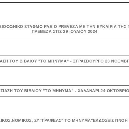
ΑΔΙΟΦΩΝΙΚΌ ΣΤΑΘΜΌ ΡΆΔΙΟ PREVEZA ΜΕ ΤΗΝ ΕΥΚΑΙΡΊΑ ΤΗΣ
ΠΡΈΒΕΖΑ ΣΤΙΣ 29 ΙΟΥΛΊΟΥ 2024
ΑΣΗ ΤΟΥ ΒΙΒΛΊΟΥ "ΤΟ ΜΉΝΥΜΑ" - ΣΤΡΑΣΒΟΎΡΓΟ 23 ΝΟΕΜΒΡ
ΣΊΑΣΗ ΤΟΥ ΒΙΒΛΊΟΥ "ΤΟ ΜΉΝΥΜΑ" - ΧΑΛΆΝΔΡΙ 24 ΟΚΤΩΒΡΊΟ
ΊΚΟΣ,ΝΟΜΙΚΌΣ, ΣΥΓΓΡΑΦΈΑΣ'' ΤΟ ΜΉΝΥΜΑ''ΕΚΔΌΣΕΙΣ ΠΝΟΉ