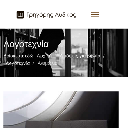
Λογοτεχνία
Βρίσκεστε εδώ:
Αρχική
Απόψεις για βιβλία
/
/
Λογοτεχνία
Ανεμώλια
/