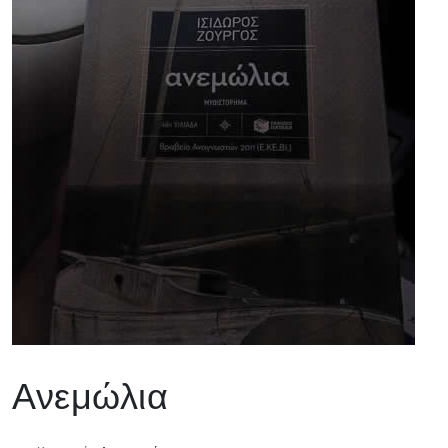
Ανεμώλια